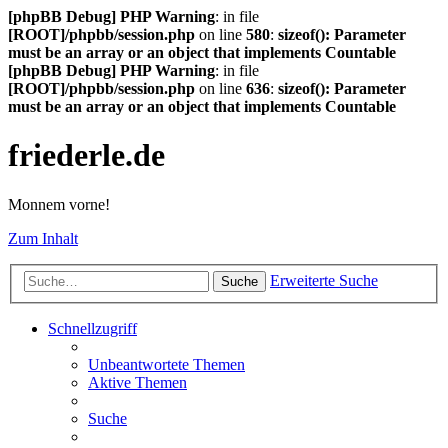
[phpBB Debug] PHP Warning
: in file
[ROOT]/phpbb/session.php
on line
580
:
sizeof(): Parameter
must be an array or an object that implements Countable
[phpBB Debug] PHP Warning
: in file
[ROOT]/phpbb/session.php
on line
636
:
sizeof(): Parameter
must be an array or an object that implements Countable
friederle.de
Monnem vorne!
Zum Inhalt
Erweiterte Suche
Suche
Schnellzugriff
Unbeantwortete Themen
Aktive Themen
Suche