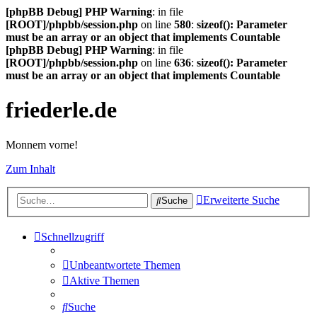
[phpBB Debug] PHP Warning
: in file
[ROOT]/phpbb/session.php
on line
580
:
sizeof(): Parameter
must be an array or an object that implements Countable
[phpBB Debug] PHP Warning
: in file
[ROOT]/phpbb/session.php
on line
636
:
sizeof(): Parameter
must be an array or an object that implements Countable
friederle.de
Monnem vorne!
Zum Inhalt
Erweiterte Suche
Suche
Schnellzugriff
Unbeantwortete Themen
Aktive Themen
Suche