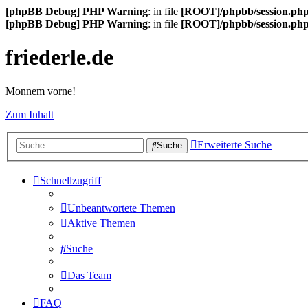
[phpBB Debug] PHP Warning
: in file
[ROOT]/phpbb/session.ph
[phpBB Debug] PHP Warning
: in file
[ROOT]/phpbb/session.ph
friederle.de
Monnem vorne!
Zum Inhalt
Erweiterte Suche
Suche
Schnellzugriff
Unbeantwortete Themen
Aktive Themen
Suche
Das Team
FAQ