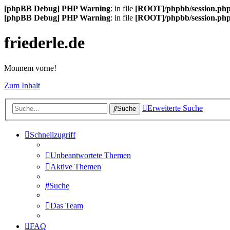
[phpBB Debug] PHP Warning
: in file
[ROOT]/phpbb/session.ph
[phpBB Debug] PHP Warning
: in file
[ROOT]/phpbb/session.ph
friederle.de
Monnem vorne!
Zum Inhalt
Erweiterte Suche
Suche
Schnellzugriff
Unbeantwortete Themen
Aktive Themen
Suche
Das Team
FAQ