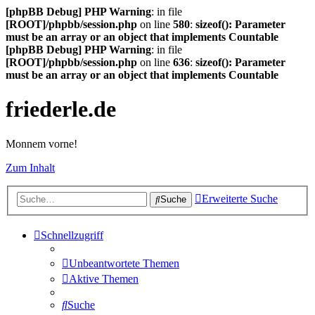
[phpBB Debug] PHP Warning
: in file
[ROOT]/phpbb/session.php
on line
580
:
sizeof(): Parameter
must be an array or an object that implements Countable
[phpBB Debug] PHP Warning
: in file
[ROOT]/phpbb/session.php
on line
636
:
sizeof(): Parameter
must be an array or an object that implements Countable
friederle.de
Monnem vorne!
Zum Inhalt
Erweiterte Suche
Suche
Schnellzugriff
Unbeantwortete Themen
Aktive Themen
Suche