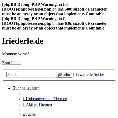
[phpBB Debug] PHP Warning
: in file
[ROOT]/phpbb/session.php
on line
580
:
sizeof(): Parameter
must be an array or an object that implements Countable
[phpBB Debug] PHP Warning
: in file
[ROOT]/phpbb/session.php
on line
636
:
sizeof(): Parameter
must be an array or an object that implements Countable
friederle.de
Monnem vorne!
Zum Inhalt
Erweiterte Suche
Suche
Schnellzugriff
Unbeantwortete Themen
Aktive Themen
Suche