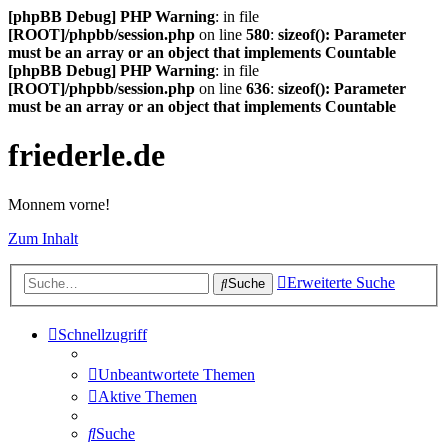
[phpBB Debug] PHP Warning
: in file
[ROOT]/phpbb/session.php
on line
580
:
sizeof(): Parameter
must be an array or an object that implements Countable
[phpBB Debug] PHP Warning
: in file
[ROOT]/phpbb/session.php
on line
636
:
sizeof(): Parameter
must be an array or an object that implements Countable
friederle.de
Monnem vorne!
Zum Inhalt
Erweiterte Suche
Suche
Schnellzugriff
Unbeantwortete Themen
Aktive Themen
Suche