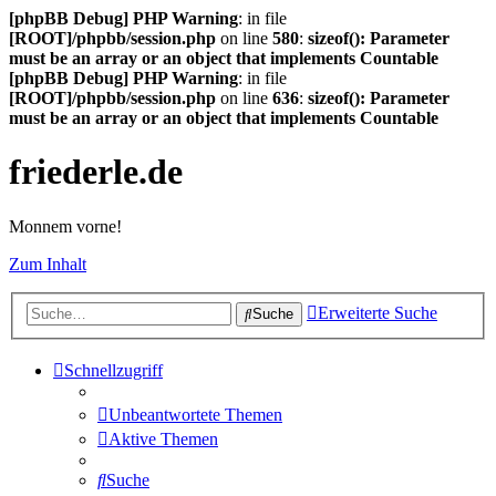
[phpBB Debug] PHP Warning
: in file
[ROOT]/phpbb/session.php
on line
580
:
sizeof(): Parameter
must be an array or an object that implements Countable
[phpBB Debug] PHP Warning
: in file
[ROOT]/phpbb/session.php
on line
636
:
sizeof(): Parameter
must be an array or an object that implements Countable
friederle.de
Monnem vorne!
Zum Inhalt
Erweiterte Suche
Suche
Schnellzugriff
Unbeantwortete Themen
Aktive Themen
Suche