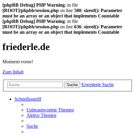
[phpBB Debug] PHP Warning
: in file
[ROOT]/phpbb/session.php
on line
580
:
sizeof(): Parameter
must be an array or an object that implements Countable
[phpBB Debug] PHP Warning
: in file
[ROOT]/phpbb/session.php
on line
636
:
sizeof(): Parameter
must be an array or an object that implements Countable
friederle.de
Monnem vorne!
Zum Inhalt
Erweiterte Suche
Suche
Schnellzugriff
Unbeantwortete Themen
Aktive Themen
Suche