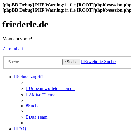
[phpBB Debug] PHP Warning
: in file
[ROOT]/phpbb/session.ph
[phpBB Debug] PHP Warning
: in file
[ROOT]/phpbb/session.ph
friederle.de
Monnem vorne!
Zum Inhalt
Erweiterte Suche
Suche
Schnellzugriff
Unbeantwortete Themen
Aktive Themen
Suche
Das Team
FAQ