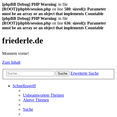
[phpBB Debug] PHP Warning
: in file
[ROOT]/phpbb/session.php
on line
580
:
sizeof(): Parameter
must be an array or an object that implements Countable
[phpBB Debug] PHP Warning
: in file
[ROOT]/phpbb/session.php
on line
636
:
sizeof(): Parameter
must be an array or an object that implements Countable
friederle.de
Monnem vorne!
Zum Inhalt
Erweiterte Suche
Suche
Schnellzugriff
Unbeantwortete Themen
Aktive Themen
Suche