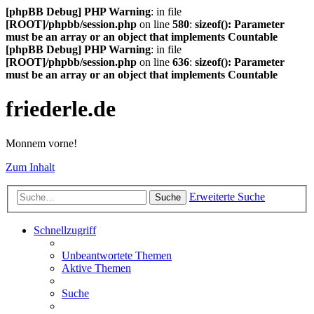
[phpBB Debug] PHP Warning
: in file
[ROOT]/phpbb/session.php
on line
580
:
sizeof(): Parameter
must be an array or an object that implements Countable
[phpBB Debug] PHP Warning
: in file
[ROOT]/phpbb/session.php
on line
636
:
sizeof(): Parameter
must be an array or an object that implements Countable
friederle.de
Monnem vorne!
Zum Inhalt
Erweiterte Suche
Suche
Schnellzugriff
Unbeantwortete Themen
Aktive Themen
Suche