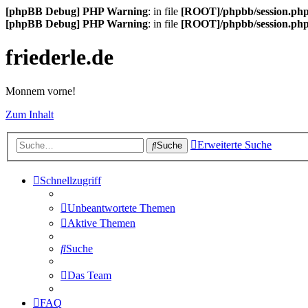
[phpBB Debug] PHP Warning
: in file
[ROOT]/phpbb/session.ph
[phpBB Debug] PHP Warning
: in file
[ROOT]/phpbb/session.ph
friederle.de
Monnem vorne!
Zum Inhalt
Erweiterte Suche
Suche
Schnellzugriff
Unbeantwortete Themen
Aktive Themen
Suche
Das Team
FAQ