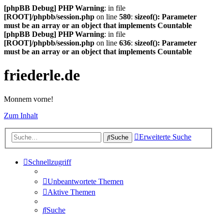
[phpBB Debug] PHP Warning
: in file
[ROOT]/phpbb/session.php
on line
580
:
sizeof(): Parameter
must be an array or an object that implements Countable
[phpBB Debug] PHP Warning
: in file
[ROOT]/phpbb/session.php
on line
636
:
sizeof(): Parameter
must be an array or an object that implements Countable
friederle.de
Monnem vorne!
Zum Inhalt
Erweiterte Suche
Suche
Schnellzugriff
Unbeantwortete Themen
Aktive Themen
Suche