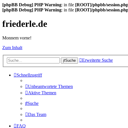
[phpBB Debug] PHP Warning
: in file
[ROOT]/phpbb/session.ph
[phpBB Debug] PHP Warning
: in file
[ROOT]/phpbb/session.ph
friederle.de
Monnem vorne!
Zum Inhalt
Erweiterte Suche
Suche
Schnellzugriff
Unbeantwortete Themen
Aktive Themen
Suche
Das Team
FAQ