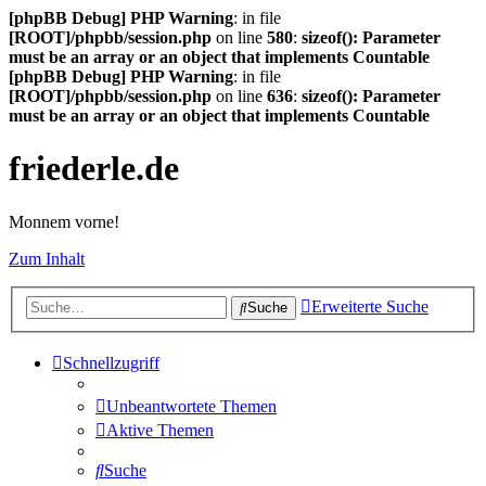
[phpBB Debug] PHP Warning
: in file
[ROOT]/phpbb/session.php
on line
580
:
sizeof(): Parameter
must be an array or an object that implements Countable
[phpBB Debug] PHP Warning
: in file
[ROOT]/phpbb/session.php
on line
636
:
sizeof(): Parameter
must be an array or an object that implements Countable
friederle.de
Monnem vorne!
Zum Inhalt
Erweiterte Suche
Suche
Schnellzugriff
Unbeantwortete Themen
Aktive Themen
Suche