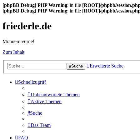
[phpBB Debug] PHP Warning
: in file
[ROOT]/phpbb/session.ph
[phpBB Debug] PHP Warning
: in file
[ROOT]/phpbb/session.ph
friederle.de
Monnem vorne!
Zum Inhalt
Erweiterte Suche
Suche
Schnellzugriff
Unbeantwortete Themen
Aktive Themen
Suche
Das Team
FAQ