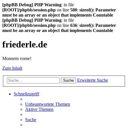
[phpBB Debug] PHP Warning
: in file
[ROOT]/phpbb/session.php
on line
580
:
sizeof(): Parameter
must be an array or an object that implements Countable
[phpBB Debug] PHP Warning
: in file
[ROOT]/phpbb/session.php
on line
636
:
sizeof(): Parameter
must be an array or an object that implements Countable
friederle.de
Monnem vorne!
Zum Inhalt
Erweiterte Suche
Suche
Schnellzugriff
Unbeantwortete Themen
Aktive Themen
Suche