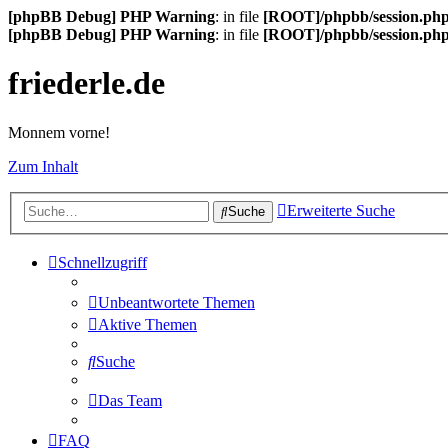
[phpBB Debug] PHP Warning
: in file
[ROOT]/phpbb/session.ph
[phpBB Debug] PHP Warning
: in file
[ROOT]/phpbb/session.ph
friederle.de
Monnem vorne!
Zum Inhalt
Erweiterte Suche
Suche
Schnellzugriff
Unbeantwortete Themen
Aktive Themen
Suche
Das Team
FAQ