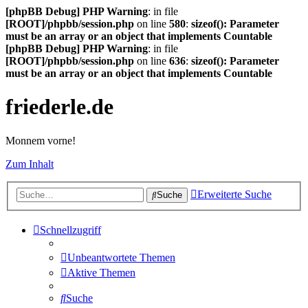
[phpBB Debug] PHP Warning
: in file
[ROOT]/phpbb/session.php
on line
580
:
sizeof(): Parameter
must be an array or an object that implements Countable
[phpBB Debug] PHP Warning
: in file
[ROOT]/phpbb/session.php
on line
636
:
sizeof(): Parameter
must be an array or an object that implements Countable
friederle.de
Monnem vorne!
Zum Inhalt
Erweiterte Suche
Suche
Schnellzugriff
Unbeantwortete Themen
Aktive Themen
Suche