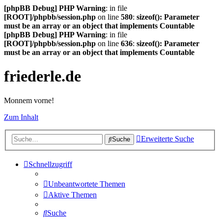
[phpBB Debug] PHP Warning
: in file
[ROOT]/phpbb/session.php
on line
580
:
sizeof(): Parameter
must be an array or an object that implements Countable
[phpBB Debug] PHP Warning
: in file
[ROOT]/phpbb/session.php
on line
636
:
sizeof(): Parameter
must be an array or an object that implements Countable
friederle.de
Monnem vorne!
Zum Inhalt
Erweiterte Suche
Suche
Schnellzugriff
Unbeantwortete Themen
Aktive Themen
Suche