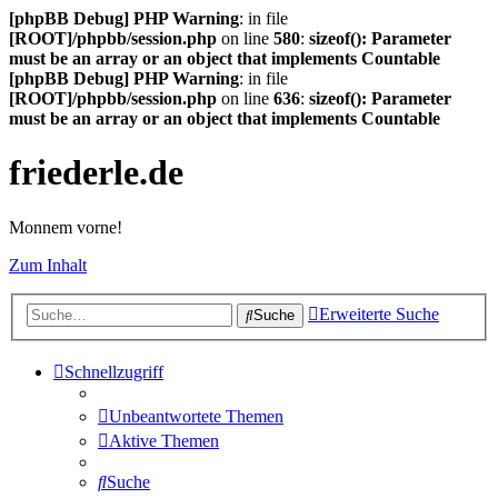
[phpBB Debug] PHP Warning
: in file
[ROOT]/phpbb/session.php
on line
580
:
sizeof(): Parameter
must be an array or an object that implements Countable
[phpBB Debug] PHP Warning
: in file
[ROOT]/phpbb/session.php
on line
636
:
sizeof(): Parameter
must be an array or an object that implements Countable
friederle.de
Monnem vorne!
Zum Inhalt
Erweiterte Suche
Suche
Schnellzugriff
Unbeantwortete Themen
Aktive Themen
Suche