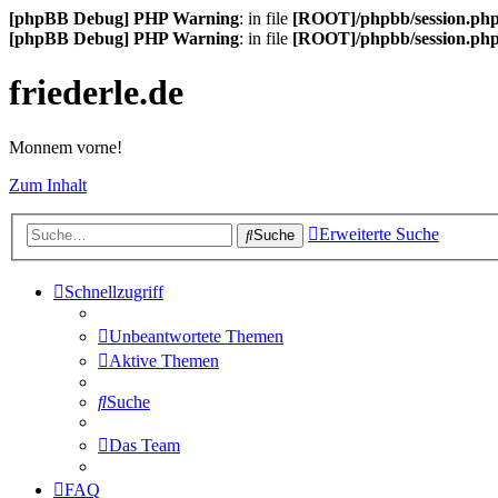
[phpBB Debug] PHP Warning
: in file
[ROOT]/phpbb/session.ph
[phpBB Debug] PHP Warning
: in file
[ROOT]/phpbb/session.ph
friederle.de
Monnem vorne!
Zum Inhalt
Erweiterte Suche
Suche
Schnellzugriff
Unbeantwortete Themen
Aktive Themen
Suche
Das Team
FAQ