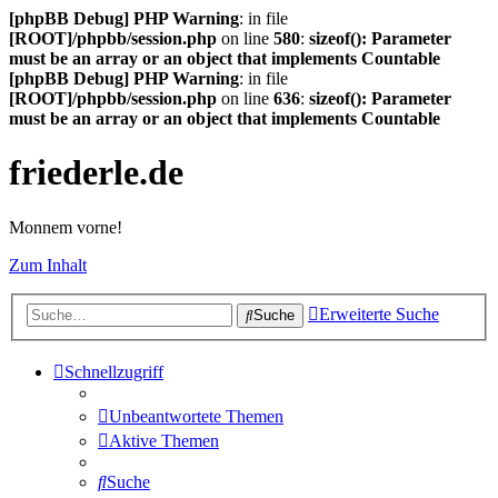
[phpBB Debug] PHP Warning
: in file
[ROOT]/phpbb/session.php
on line
580
:
sizeof(): Parameter
must be an array or an object that implements Countable
[phpBB Debug] PHP Warning
: in file
[ROOT]/phpbb/session.php
on line
636
:
sizeof(): Parameter
must be an array or an object that implements Countable
friederle.de
Monnem vorne!
Zum Inhalt
Erweiterte Suche
Suche
Schnellzugriff
Unbeantwortete Themen
Aktive Themen
Suche