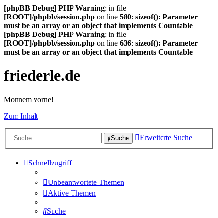
[phpBB Debug] PHP Warning
: in file
[ROOT]/phpbb/session.php
on line
580
:
sizeof(): Parameter
must be an array or an object that implements Countable
[phpBB Debug] PHP Warning
: in file
[ROOT]/phpbb/session.php
on line
636
:
sizeof(): Parameter
must be an array or an object that implements Countable
friederle.de
Monnem vorne!
Zum Inhalt
Erweiterte Suche
Suche
Schnellzugriff
Unbeantwortete Themen
Aktive Themen
Suche