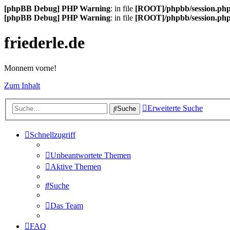
[phpBB Debug] PHP Warning
: in file
[ROOT]/phpbb/session.ph
[phpBB Debug] PHP Warning
: in file
[ROOT]/phpbb/session.ph
friederle.de
Monnem vorne!
Zum Inhalt
Erweiterte Suche
Suche
Schnellzugriff
Unbeantwortete Themen
Aktive Themen
Suche
Das Team
FAQ