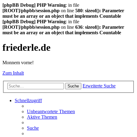
[phpBB Debug] PHP Warning
: in file
[ROOT]/phpbb/session.php
on line
580
:
sizeof(): Parameter
must be an array or an object that implements Countable
[phpBB Debug] PHP Warning
: in file
[ROOT]/phpbb/session.php
on line
636
:
sizeof(): Parameter
must be an array or an object that implements Countable
friederle.de
Monnem vorne!
Zum Inhalt
Erweiterte Suche
Suche
Schnellzugriff
Unbeantwortete Themen
Aktive Themen
Suche