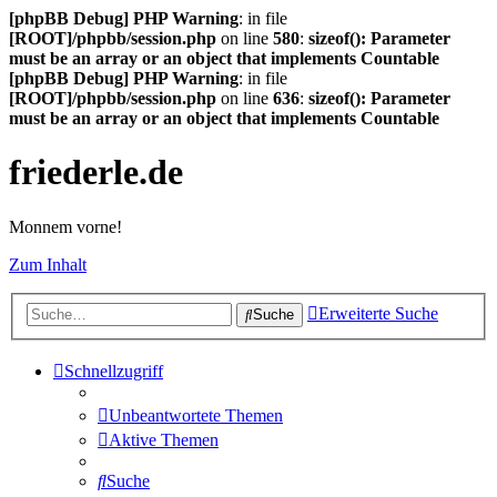
[phpBB Debug] PHP Warning
: in file
[ROOT]/phpbb/session.php
on line
580
:
sizeof(): Parameter
must be an array or an object that implements Countable
[phpBB Debug] PHP Warning
: in file
[ROOT]/phpbb/session.php
on line
636
:
sizeof(): Parameter
must be an array or an object that implements Countable
friederle.de
Monnem vorne!
Zum Inhalt
Erweiterte Suche
Suche
Schnellzugriff
Unbeantwortete Themen
Aktive Themen
Suche