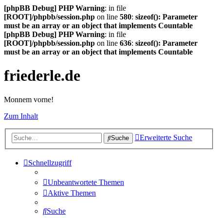
[phpBB Debug] PHP Warning
: in file
[ROOT]/phpbb/session.php
on line
580
:
sizeof(): Parameter
must be an array or an object that implements Countable
[phpBB Debug] PHP Warning
: in file
[ROOT]/phpbb/session.php
on line
636
:
sizeof(): Parameter
must be an array or an object that implements Countable
friederle.de
Monnem vorne!
Zum Inhalt
Erweiterte Suche
Suche
Schnellzugriff
Unbeantwortete Themen
Aktive Themen
Suche