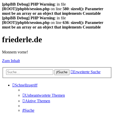
[phpBB Debug] PHP Warning
: in file
[ROOT]/phpbb/session.php
on line
580
:
sizeof(): Parameter
must be an array or an object that implements Countable
[phpBB Debug] PHP Warning
: in file
[ROOT]/phpbb/session.php
on line
636
:
sizeof(): Parameter
must be an array or an object that implements Countable
friederle.de
Monnem vorne!
Zum Inhalt
Erweiterte Suche
Suche
Schnellzugriff
Unbeantwortete Themen
Aktive Themen
Suche