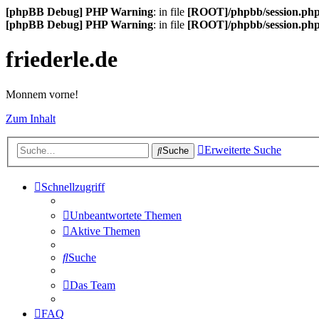
[phpBB Debug] PHP Warning
: in file
[ROOT]/phpbb/session.ph
[phpBB Debug] PHP Warning
: in file
[ROOT]/phpbb/session.ph
friederle.de
Monnem vorne!
Zum Inhalt
Erweiterte Suche
Suche
Schnellzugriff
Unbeantwortete Themen
Aktive Themen
Suche
Das Team
FAQ