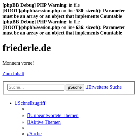
[phpBB Debug] PHP Warning
: in file
[ROOT]/phpbb/session.php
on line
580
:
sizeof(): Parameter
must be an array or an object that implements Countable
[phpBB Debug] PHP Warning
: in file
[ROOT]/phpbb/session.php
on line
636
:
sizeof(): Parameter
must be an array or an object that implements Countable
friederle.de
Monnem vorne!
Zum Inhalt
Erweiterte Suche
Suche
Schnellzugriff
Unbeantwortete Themen
Aktive Themen
Suche