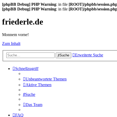
[phpBB Debug] PHP Warning
: in file
[ROOT]/phpbb/session.ph
[phpBB Debug] PHP Warning
: in file
[ROOT]/phpbb/session.ph
friederle.de
Monnem vorne!
Zum Inhalt
Erweiterte Suche
Suche
Schnellzugriff
Unbeantwortete Themen
Aktive Themen
Suche
Das Team
FAQ