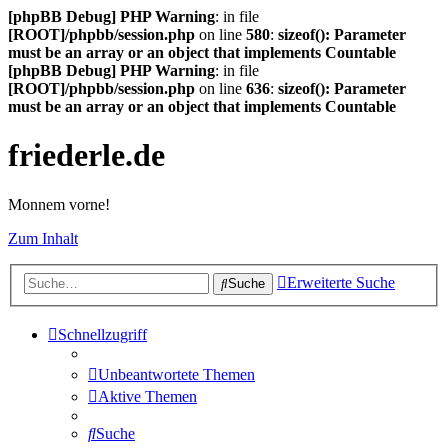
[phpBB Debug] PHP Warning
: in file
[ROOT]/phpbb/session.php
on line
580
:
sizeof(): Parameter
must be an array or an object that implements Countable
[phpBB Debug] PHP Warning
: in file
[ROOT]/phpbb/session.php
on line
636
:
sizeof(): Parameter
must be an array or an object that implements Countable
friederle.de
Monnem vorne!
Zum Inhalt
Erweiterte Suche
Suche
Schnellzugriff
Unbeantwortete Themen
Aktive Themen
Suche