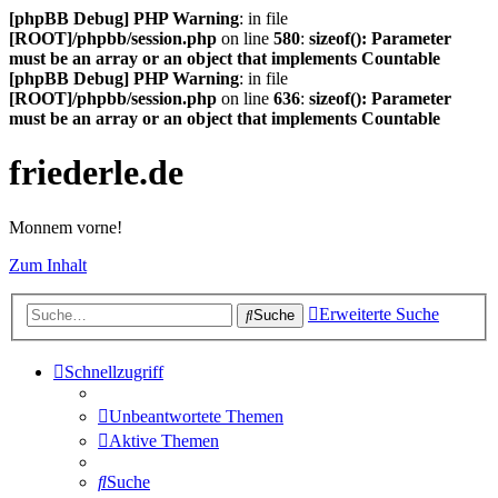
[phpBB Debug] PHP Warning
: in file
[ROOT]/phpbb/session.php
on line
580
:
sizeof(): Parameter
must be an array or an object that implements Countable
[phpBB Debug] PHP Warning
: in file
[ROOT]/phpbb/session.php
on line
636
:
sizeof(): Parameter
must be an array or an object that implements Countable
friederle.de
Monnem vorne!
Zum Inhalt
Erweiterte Suche
Suche
Schnellzugriff
Unbeantwortete Themen
Aktive Themen
Suche