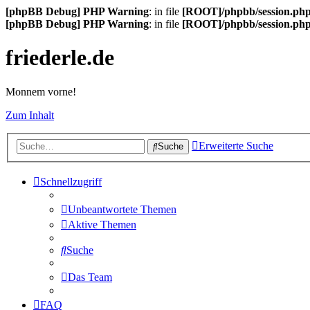
[phpBB Debug] PHP Warning
: in file
[ROOT]/phpbb/session.ph
[phpBB Debug] PHP Warning
: in file
[ROOT]/phpbb/session.ph
friederle.de
Monnem vorne!
Zum Inhalt
Erweiterte Suche
Suche
Schnellzugriff
Unbeantwortete Themen
Aktive Themen
Suche
Das Team
FAQ