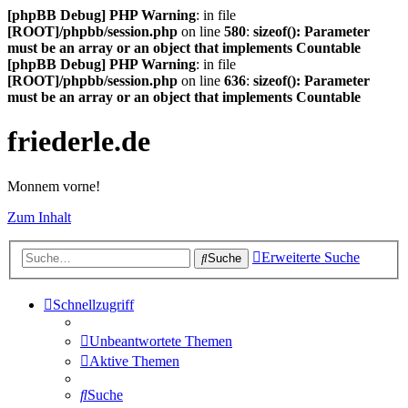
[phpBB Debug] PHP Warning
: in file
[ROOT]/phpbb/session.php
on line
580
:
sizeof(): Parameter
must be an array or an object that implements Countable
[phpBB Debug] PHP Warning
: in file
[ROOT]/phpbb/session.php
on line
636
:
sizeof(): Parameter
must be an array or an object that implements Countable
friederle.de
Monnem vorne!
Zum Inhalt
Erweiterte Suche
Suche
Schnellzugriff
Unbeantwortete Themen
Aktive Themen
Suche