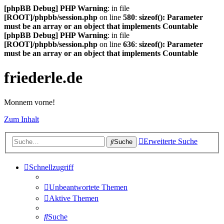
[phpBB Debug] PHP Warning
: in file
[ROOT]/phpbb/session.php
on line
580
:
sizeof(): Parameter
must be an array or an object that implements Countable
[phpBB Debug] PHP Warning
: in file
[ROOT]/phpbb/session.php
on line
636
:
sizeof(): Parameter
must be an array or an object that implements Countable
friederle.de
Monnem vorne!
Zum Inhalt
Erweiterte Suche
Suche
Schnellzugriff
Unbeantwortete Themen
Aktive Themen
Suche