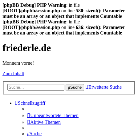
[phpBB Debug] PHP Warning
: in file
[ROOT]/phpbb/session.php
on line
580
:
sizeof(): Parameter
must be an array or an object that implements Countable
[phpBB Debug] PHP Warning
: in file
[ROOT]/phpbb/session.php
on line
636
:
sizeof(): Parameter
must be an array or an object that implements Countable
friederle.de
Monnem vorne!
Zum Inhalt
Erweiterte Suche
Suche
Schnellzugriff
Unbeantwortete Themen
Aktive Themen
Suche