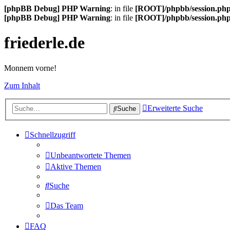
[phpBB Debug] PHP Warning
: in file
[ROOT]/phpbb/session.ph
[phpBB Debug] PHP Warning
: in file
[ROOT]/phpbb/session.ph
friederle.de
Monnem vorne!
Zum Inhalt
Erweiterte Suche
Suche
Schnellzugriff
Unbeantwortete Themen
Aktive Themen
Suche
Das Team
FAQ