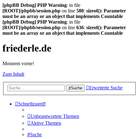
[phpBB Debug] PHP Warning
: in file
[ROOT]/phpbb/session.php
on line
580
:
sizeof(): Parameter
must be an array or an object that implements Countable
[phpBB Debug] PHP Warning
: in file
[ROOT]/phpbb/session.php
on line
636
:
sizeof(): Parameter
must be an array or an object that implements Countable
friederle.de
Monnem vorne!
Zum Inhalt
Erweiterte Suche
Suche
Schnellzugriff
Unbeantwortete Themen
Aktive Themen
Suche