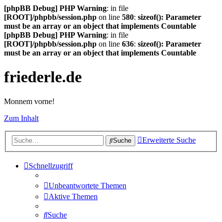
[phpBB Debug] PHP Warning
: in file
[ROOT]/phpbb/session.php
on line
580
:
sizeof(): Parameter
must be an array or an object that implements Countable
[phpBB Debug] PHP Warning
: in file
[ROOT]/phpbb/session.php
on line
636
:
sizeof(): Parameter
must be an array or an object that implements Countable
friederle.de
Monnem vorne!
Zum Inhalt
Erweiterte Suche
Suche
Schnellzugriff
Unbeantwortete Themen
Aktive Themen
Suche