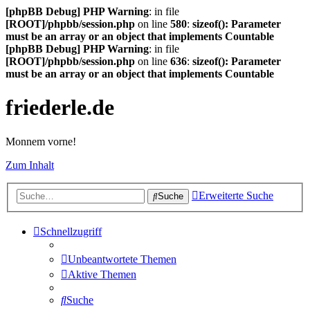
[phpBB Debug] PHP Warning
: in file
[ROOT]/phpbb/session.php
on line
580
:
sizeof(): Parameter
must be an array or an object that implements Countable
[phpBB Debug] PHP Warning
: in file
[ROOT]/phpbb/session.php
on line
636
:
sizeof(): Parameter
must be an array or an object that implements Countable
friederle.de
Monnem vorne!
Zum Inhalt
Erweiterte Suche
Suche
Schnellzugriff
Unbeantwortete Themen
Aktive Themen
Suche