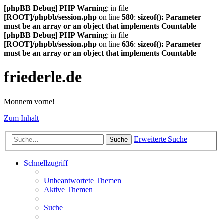
[phpBB Debug] PHP Warning
: in file
[ROOT]/phpbb/session.php
on line
580
:
sizeof(): Parameter
must be an array or an object that implements Countable
[phpBB Debug] PHP Warning
: in file
[ROOT]/phpbb/session.php
on line
636
:
sizeof(): Parameter
must be an array or an object that implements Countable
friederle.de
Monnem vorne!
Zum Inhalt
Erweiterte Suche
Suche
Schnellzugriff
Unbeantwortete Themen
Aktive Themen
Suche