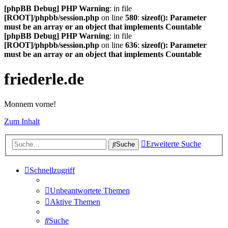
[phpBB Debug] PHP Warning
: in file
[ROOT]/phpbb/session.php
on line
580
:
sizeof(): Parameter
must be an array or an object that implements Countable
[phpBB Debug] PHP Warning
: in file
[ROOT]/phpbb/session.php
on line
636
:
sizeof(): Parameter
must be an array or an object that implements Countable
friederle.de
Monnem vorne!
Zum Inhalt
Erweiterte Suche
Suche
Schnellzugriff
Unbeantwortete Themen
Aktive Themen
Suche