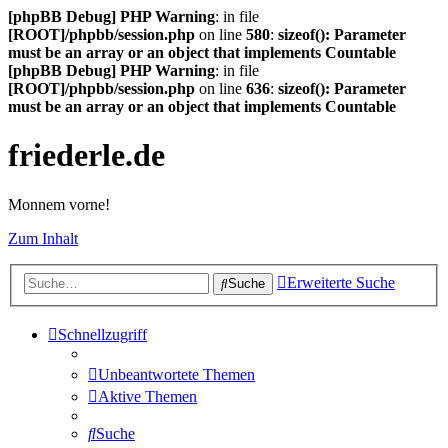
[phpBB Debug] PHP Warning
: in file
[ROOT]/phpbb/session.php
on line
580
:
sizeof(): Parameter
must be an array or an object that implements Countable
[phpBB Debug] PHP Warning
: in file
[ROOT]/phpbb/session.php
on line
636
:
sizeof(): Parameter
must be an array or an object that implements Countable
friederle.de
Monnem vorne!
Zum Inhalt
Erweiterte Suche
Suche
Schnellzugriff
Unbeantwortete Themen
Aktive Themen
Suche