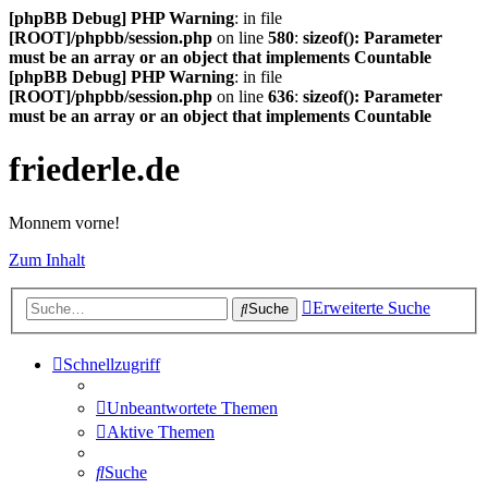
[phpBB Debug] PHP Warning
: in file
[ROOT]/phpbb/session.php
on line
580
:
sizeof(): Parameter
must be an array or an object that implements Countable
[phpBB Debug] PHP Warning
: in file
[ROOT]/phpbb/session.php
on line
636
:
sizeof(): Parameter
must be an array or an object that implements Countable
friederle.de
Monnem vorne!
Zum Inhalt
Erweiterte Suche
Suche
Schnellzugriff
Unbeantwortete Themen
Aktive Themen
Suche