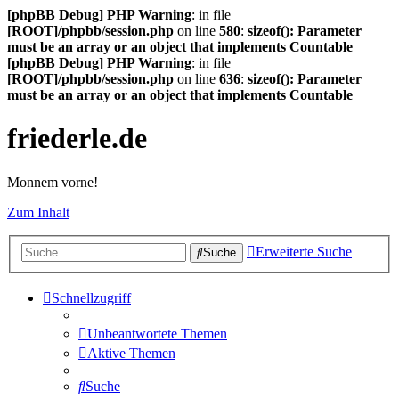
[phpBB Debug] PHP Warning
: in file
[ROOT]/phpbb/session.php
on line
580
:
sizeof(): Parameter
must be an array or an object that implements Countable
[phpBB Debug] PHP Warning
: in file
[ROOT]/phpbb/session.php
on line
636
:
sizeof(): Parameter
must be an array or an object that implements Countable
friederle.de
Monnem vorne!
Zum Inhalt
Erweiterte Suche
Suche
Schnellzugriff
Unbeantwortete Themen
Aktive Themen
Suche