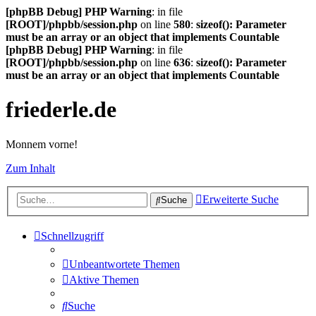
[phpBB Debug] PHP Warning
: in file
[ROOT]/phpbb/session.php
on line
580
:
sizeof(): Parameter
must be an array or an object that implements Countable
[phpBB Debug] PHP Warning
: in file
[ROOT]/phpbb/session.php
on line
636
:
sizeof(): Parameter
must be an array or an object that implements Countable
friederle.de
Monnem vorne!
Zum Inhalt
Erweiterte Suche
Suche
Schnellzugriff
Unbeantwortete Themen
Aktive Themen
Suche