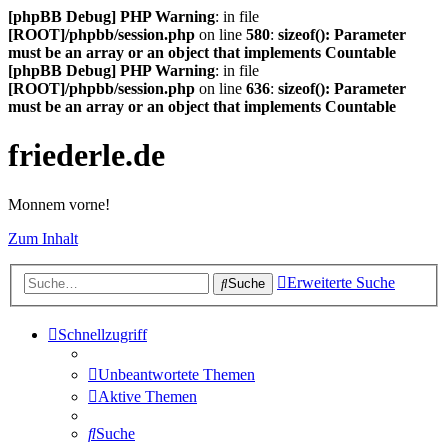
[phpBB Debug] PHP Warning
: in file
[ROOT]/phpbb/session.php
on line
580
:
sizeof(): Parameter
must be an array or an object that implements Countable
[phpBB Debug] PHP Warning
: in file
[ROOT]/phpbb/session.php
on line
636
:
sizeof(): Parameter
must be an array or an object that implements Countable
friederle.de
Monnem vorne!
Zum Inhalt
Erweiterte Suche
Suche
Schnellzugriff
Unbeantwortete Themen
Aktive Themen
Suche